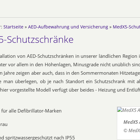
r:
Startseite
»
AED-Aufbewahrung und Versicherung
»
MedX5-Schut
-Schutzschränke
tallation von AED-Schutzschränken in unserer ländlichen Region i
ter vor allem in den Höhenlagen, Minusgrade nicht unüblich sind
n Jahre zeigen aber auch, dass in den Sommermonaten Hitzetag
e man überlegen, ob je nach Standort ein Schutzschrank mit ak
hier vorgestellte Modell verfügt über beides - Heizung und Entlüf
für alle Defibrillator-Marken
MedX5 
Grau
© MedX
nd spritzwassergeschützt nach IP55