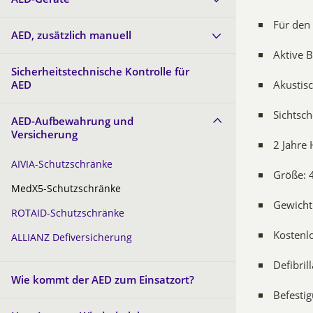
Für den
AED, zusätzlich manuell
Aktive B
Sicherheitstechnische Kontrolle für
AED
Akustis
Sichtsc
AED-Aufbewahrung und
Versicherung
2 Jahre 
AIVIA-Schutzschränke
Größe:
MedX5-Schutzschränke
Gewicht:
ROTAID-Schutzschränke
Kostenlo
ALLIANZ Defiversicherung
Defibril
Wie kommt der AED zum Einsatzort?
Befesti