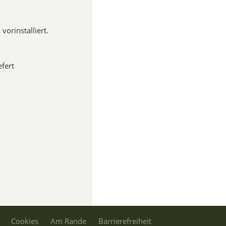
orinstalliert.
fert
Cookies
Am Rande
Barrierefreiheit