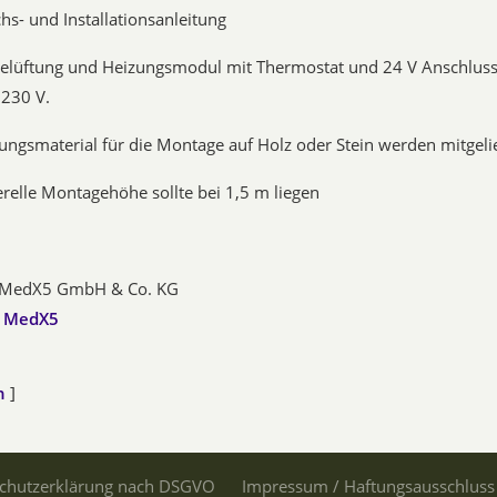
s- und Installationsanleitung
Belüftung und Heizungsmodul mit Thermostat und 24 V Anschluss v
 230 V.
ungsmaterial für die Montage auf Holz oder Stein werden mitgelie
relle Montagehöhe sollte bei 1,5 m liegen
MedX5 GmbH & Co. KG
:
MedX5
n
]
chutzerklärung nach DSGVO
Impressum / Haftungsausschluss