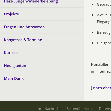
Herz-Lungen-Wiederbelebung
Gebrauch
Projekte
Aktive 
Eingang
Fragen und Antworten
Befestig
Kongresse & Termine
Die gene
Kurioses
Hersteller:
Neuigkeiten
im Internet
Mein Dank
[
nach obe
Ihre Nachricht
Seitenübersicht
Datens