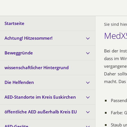
Startseite
Sie sind hie
MedX5
Achtung! Hitzesommer!
Bei der Ins
Beweggründe
dass im Win
vergangene
wissenschaftlicher Hintergrund
Daher sollt
macht. Das 
Die Helfenden
AED-Standorte im Kreis Euskirchen
Passend 
öffentliche AED außerhalb Kreis EU
Farbe: 
Staub u
AED-Geräte