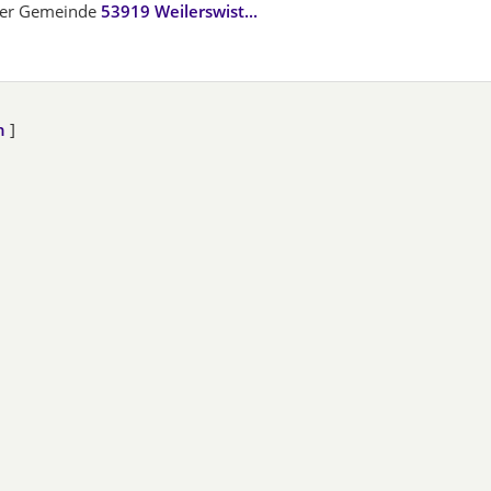
der Gemeinde
53919 Weilerswist...
n
]