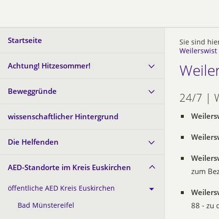
Startseite
Sie sind hie
Weilerswist
Weile
Achtung! Hitzesommer!
Beweggründe
24/7 | W
Weilers
wissenschaftlicher Hintergrund
Weilers
Die Helfenden
Weilers
AED-Standorte im Kreis Euskirchen
zum Bezi
öffentliche AED Kreis Euskirchen
Weilers
88 - zu
Bad Münstereifel