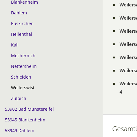
Blankenheim
Weilers
Dahlem
Weilers
Euskirchen
Weilers
Hellenthal
Weiler
Kall
Mechernich
Weiler
Nettersheim
Weilers
Schleiden
Weilers
Weilerswist
4
Zülpich
53902 Bad Münstereifel
53945 Blankenheim
Gesamtü
53949 Dahlem