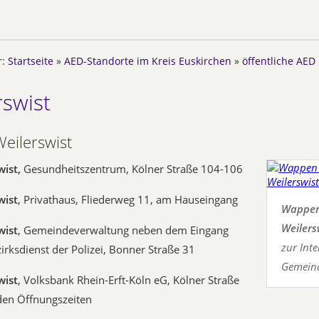
r:
Startseite
»
AED-Standorte im Kreis Euskirchen
»
öffentliche AED
rswist
eilerswist
wist,
Gesundheitszentrum, Kölner Straße 104-106
wist
, Privathaus, Fliederweg 11, am Hauseingang
Wappen
Weilers
wist
, Gemeindeverwaltung neben dem Eingang
zur Inte
rksdienst der Polizei, Bonner Straße 31
Gemeind
wist
, Volksbank Rhein-Erft-Köln eG, Kölner Straße
 den Öffnungszeiten