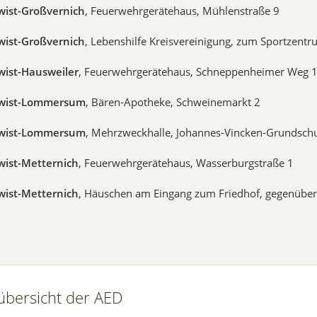
wist-Großvernich
, Feuerwehrgerätehaus, Mühlenstraße 9
wist-Großvernich
, Lebenshilfe Kreisvereinigung, zum Sportzentr
wist-Hausweiler
, Feuerwehrgerätehaus, Schneppenheimer Weg 
swist-Lommersum
, Bären-Apotheke, Schweinemarkt 2
swist-Lommersum
, Mehrzweckhalle, Johannes-Vincken-Grundschu
wist-Metternich
, Feuerwehrgerätehaus, Wasserburgstraße 1
wist-Metternich
, Häuschen am Eingang zum Friedhof, gegenüber 
bersicht der AED