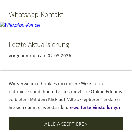
WhatsApp-Kontakt
Letzte Aktualisierung
vorgenommen am 02.08.2026
Ihre Nachricht
Seitenübersicht
Wir verwenden Cookies um unsere Website zu
Datenschutzerklärung nach DSGVO
Impressum /
optimieren und Ihnen das bestmögliche Online-Erlebnis
Haftungsausschluss
Cookies
Am Rande
Barrierefreiheit
zu bieten. Mit dem Klick auf "Alle akzeptieren" erklären
Sie sich damit einverstanden.
Erweiterte Einstellungen
Leben retten im Kreis Euskirchen © Dieter Kabatnik, 2011 -
ALLE AKZEPTIEREN