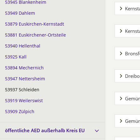
53945 Blankenheim
Kernst
53949 Dahlem
53879 Euskirchen-Kernstadt
Kernst
53881 Euskirchener-Ortsteile
53940 Hellenthal
Bronsf
53925 Kall
53894 Mechernich
Dreibo
53947 Nettersheim
53937 Schleiden
Gemünd
53919 Weilerswist
53909 Zülpich
Gemün
öffentliche AED außerhalb Kreis EU