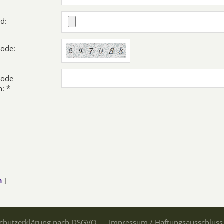
d:
code:
code
: *
n
]
chutzerklärung nach DSGVO
Impressum / Haftungsausschluss