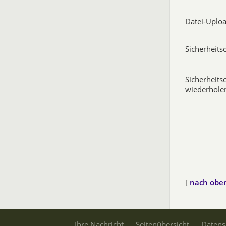
Datei-Uploa
Sicherheits
Sicherheits
wiederholen
[
nach obe
Ihre Nachricht
Seitenübersicht
Datens