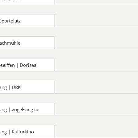
Sportplatz
bachmühle
seiffen | Dorfsaal
ang | DRK
ang | vogelsang ip
ang | Kulturkino