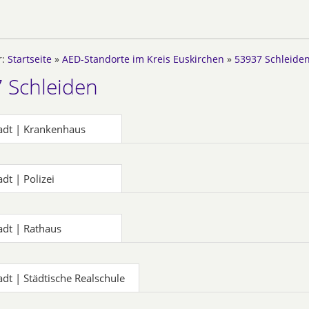
r:
Startseite
»
AED-Standorte im Kreis Euskirchen
»
53937 Schleide
 Schleiden
adt | Krankenhaus
dt | Polizei
adt | Rathaus
adt | Städtische Realschule